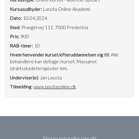
Kursusudbyder:
Lasota Online Akademi
Dato:
10.04.2024
Sted:
Prangervej 111, 7000 Fredericia
Pris:
900
RAB-timer:
10
Hvem henvender kurset/efteruddannelsen sig til:
Alle
behandlere kan deltage i kurset. Massører,
idrætsskadeterapeuter mm.
Underviser(e):
Jan Lasota
Tilmelding:
www.lasotaonline.dk
Find en behandler nær dig