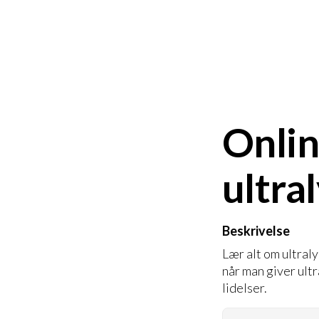
Onli
ultra
Beskrivelse
Lær alt om ultral
når man giver ult
lidelser.