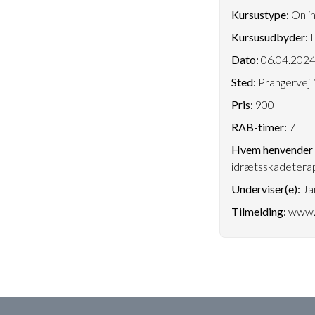
Kursustype:
Onlin
Kursusudbyder:
L
Dato:
06.04.202
Sted:
Prangervej 
Pris:
900
RAB-timer:
7
Hvem henvender k
idrætsskadetera
Underviser(e):
Ja
Tilmelding:
www.l