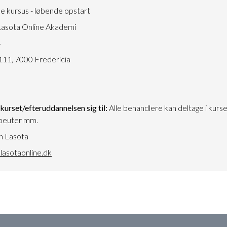
e kursus - løbende opstart
asota Online Akademi
4
111, 7000 Fredericia
urset/efteruddannelsen sig til:
Alle behandlere kan deltage i kurs
peuter mm.
n Lasota
asotaonline.dk