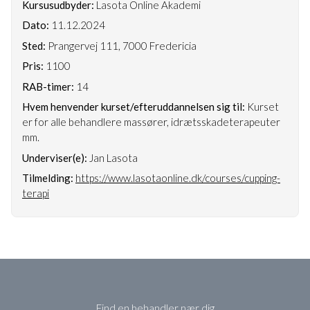
Kursusudbyder:
Lasota Online Akademi
Dato:
11.12.2024
Sted:
Prangervej 111, 7000 Fredericia
Pris:
1100
RAB-timer:
14
Hvem henvender kurset/efteruddannelsen sig til:
Kurset
er for alle behandlere massører, idrætsskadeterapeuter
mm.
Underviser(e):
Jan Lasota
Tilmelding:
https://www.lasotaonline.dk/courses/cupping-
terapi
Find en behandler nær dig