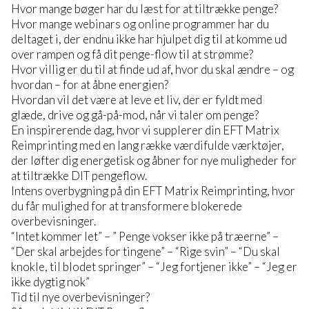
Hvor mange bøger har du læst for at tiltrække penge?
Hvor mange webinars og online programmer har du
deltaget i, der endnu ikke har hjulpet dig til at komme ud
over rampen og få dit penge-flow til at strømme?
Hvor villig er du til at finde ud af, hvor du skal ændre – og
hvordan – for at åbne energien?
Hvordan vil det være at leve et liv, der er fyldt med
glæde, drive og gå-på-mod, når vi taler om penge?
En inspirerende dag, hvor vi supplerer din EFT Matrix
Reimprinting med en lang række værdifulde værktøjer,
der løfter dig energetisk og åbner for nye muligheder for
at tiltrække DIT pengeflow.
Intens overbygning på din EFT Matrix Reimprinting, hvor
du får mulighed for at transformere blokerede
overbevisninger.
“Intet kommer let” – ” Penge vokser ikke på træerne” –
“Der skal arbejdes for tingene” – “Rige svin” – “Du skal
knokle, til blodet springer” – “Jeg fortjener ikke” – “Jeg er
ikke dygtig nok”
Tid til nye overbevisninger?