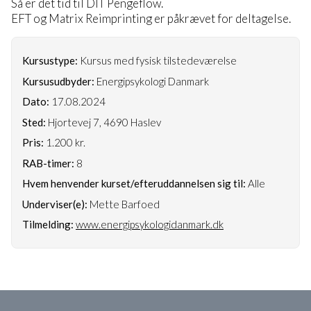
Så er det tid til DIT Pengeflow.
EFT og Matrix Reimprinting er påkrævet for deltagelse.
Kursustype:
Kursus med fysisk tilstedeværelse
Kursusudbyder:
Energipsykologi Danmark
Dato:
17.08.2024
Sted:
Hjortevej 7, 4690 Haslev
Pris:
1.200 kr.
RAB-timer:
8
Hvem henvender kurset/efteruddannelsen sig til:
Alle
Underviser(e):
Mette Barfoed
Tilmelding:
www.energipsykologidanmark.dk