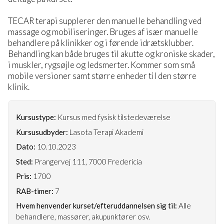
TECAR terapi supplerer den manuelle behandling ved
massage og mobiliseringer. Bruges af især manuelle
behandlere på klinikker og i førende idrætsklubber.
Behandling kan både bruges til akutte og kroniske skader,
i muskler, rygsøjle og ledsmerter. Kommer som små
mobile versioner samt større enheder til den større
klinik.
Kursustype:
Kursus med fysisk tilstedeværelse
Kursusudbyder:
Lasota Terapi Akademi
Dato:
10.10.2023
Sted:
Prangervej 111, 7000 Fredericia
Pris:
1700
RAB-timer:
7
Hvem henvender kurset/efteruddannelsen sig til:
Alle
behandlere, massører, akupunktører osv.