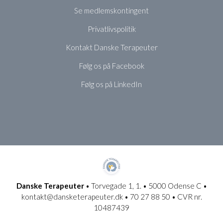
Se medlemskontingent
Privatlivspolitik
Kontakt Danske Terapeuter
Følg os på Facebook
Følg os på LinkedIn
Danske Terapeuter
• Torvegade 1, 1. • 5000 Odense C •
kontakt@dansketerapeuter.dk • 70 27 88 50 • CVR nr.
10487439