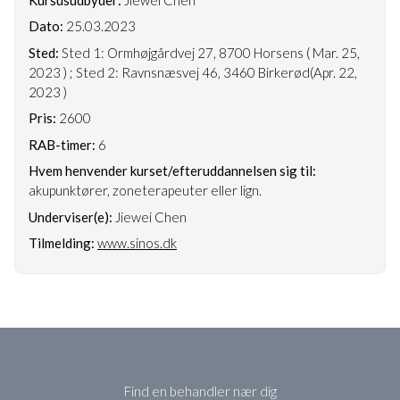
Dato:
25.03.2023
Sted:
Sted 1: Ormhøjgårdvej 27, 8700 Horsens ( Mar. 25,
2023 ) ; Sted 2: Ravnsnæsvej 46, 3460 Birkerød(Apr. 22,
2023 )
Pris:
2600
RAB-timer:
6
Hvem henvender kurset/efteruddannelsen sig til:
akupunktører, zoneterapeuter eller lign.
Underviser(e):
Jiewei Chen
Tilmelding:
www.sinos.dk
Find en behandler nær dig