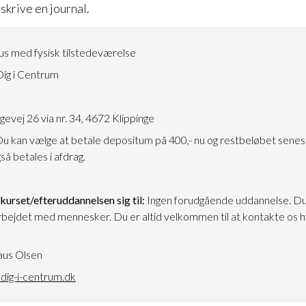
skrive en journal.
s med fysisk tilstedeværelse
ig i Centrum
3
vej 26 via nr. 34, 4672 Klippinge
Du kan vælge at betale depositum på 400,- nu og restbeløbet senest
å betales i afdrag.
urset/efteruddannelsen sig til:
Ingen forudgående uddannelse. Du
bejdet med mennesker. Du er altid velkommen til at kontakte os hvi
aus Olsen
ig-i-centrum.dk