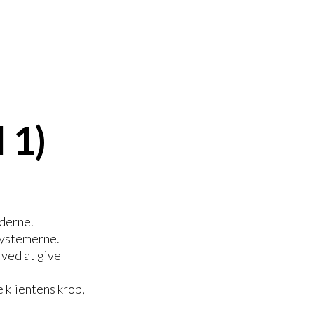
 1)
dderne.
systemerne.
 ved at give
 klientens krop,