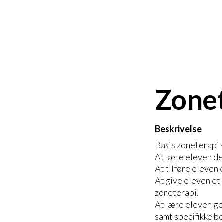
Zonet
Beskrivelse
Basis zoneterapi 
At lære eleven de
At tilføre eleven
At give eleven et 
zoneterapi.
At lære eleven ge
samt specifikke b