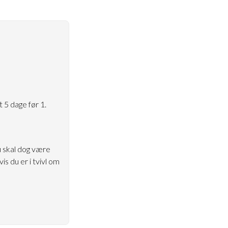
 5 dage før 1.
 skal dog være
s du er i tvivl om