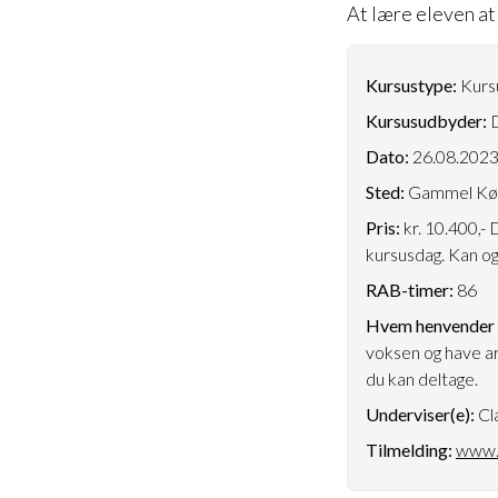
At lære eleven at 
Kursustype:
Kursu
Kursusudbyder:
D
Dato:
26.08.202
Sted:
Gammel Køge
Pris:
kr. 10.400,- 
kursusdag. Kan ogs
RAB-timer:
86
Hvem henvender k
voksen og have ar
du kan deltage.
Underviser(e):
Cl
Tilmelding:
www.d