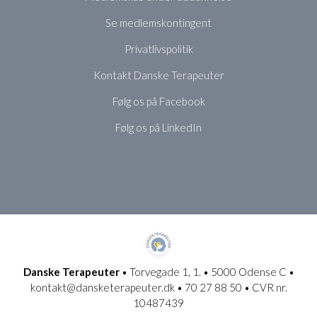
Se medlemskontingent
Privatlivspolitik
Kontakt Danske Terapeuter
Følg os på Facebook
Følg os på LinkedIn
Danske Terapeuter
• Torvegade 1, 1. • 5000 Odense C •
kontakt@dansketerapeuter.dk • 70 27 88 50 • CVR nr.
10487439