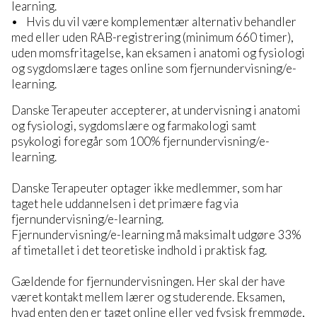
learning.
• Hvis du vil være komplementær alternativ behandler
med eller uden RAB-registrering (minimum 660 timer),
uden momsfritagelse, kan eksamen i anatomi og fysiologi
og sygdomslære tages online som fjernundervisning/e-
learning.
Danske Terapeuter accepterer, at undervisning i anatomi
og fysiologi, sygdomslære og farmakologi samt
psykologi foregår som 100% fjernundervisning/e-
learning.
Danske Terapeuter optager ikke medlemmer, som har
taget hele uddannelsen i det primære fag via
fjernundervisning/e-learning.
Fjernundervisning/e-learning må maksimalt udgøre 33%
af timetallet i det teoretiske indhold i praktisk fag.
Gældende for fjernundervisningen. Her skal der have
været kontakt mellem lærer og studerende. Eksamen,
hvad enten den er taget online eller ved fysisk fremmøde,