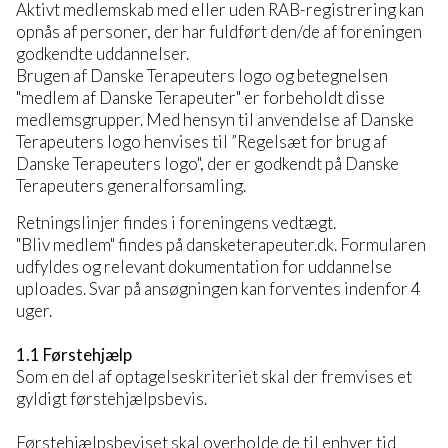
Aktivt medlemskab med eller uden RAB-registrering kan
opnås af personer, der har fuldført den/de af foreningen
godkendte uddannelser.
Brugen af Danske Terapeuters logo og betegnelsen
"medlem af Danske Terapeuter" er forbeholdt disse
medlemsgrupper. Med hensyn til anvendelse af Danske
Terapeuters logo henvises til ”Regelsæt for brug af
Danske Terapeuters logo", der er godkendt på Danske
Terapeuters generalforsamling.
Retningslinjer findes i foreningens vedtægt.
"Bliv medlem" findes på dansketerapeuter.dk. Formularen
udfyldes og relevant dokumentation for uddannelse
uploades. Svar på ansøgningen kan forventes indenfor 4
uger.
1.1 Førstehjælp
Som en del af optagelseskriteriet skal der fremvises et
gyldigt førstehjælpsbevis.
Førstehjælpsbeviset skal overholde de til enhver tid