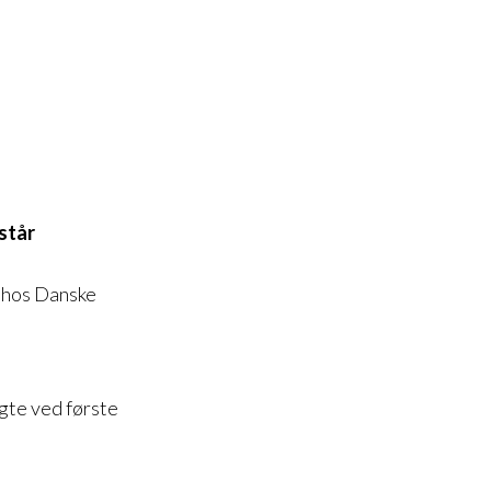
står
d hos Danske
gte ved første