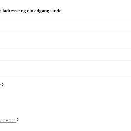
ailadresse og din adgangskode.
n?
kodeord
?