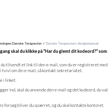
eningen Danske Terapeuter
Danske Terapeuters designmanual
 gang skal du klikke på "Har du glemt dit kodeord?" som 
du tilsendt et link til den e-mail, som du er registreret me
i tvivl om din e-mail, så kontakt sekretariatet.
 i linket.
ger ind, skal du anvende den e-mail og det kodeord, du val
s forsøg bliver du spærret, og du skal kontakte kontoret.