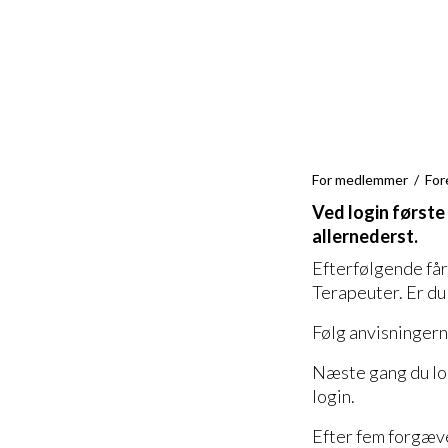
For medlemmer
For
Ved login første
allernederst.
Efterfølgende får 
Terapeuter. Er du 
Følg anvisningerne
Næste gang du log
login.
Efter fem forgæve