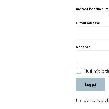
Indtast her din e-m
E-mail adresse
Kodeord
Husk mit logi
Log på
Har du
glemt dit 